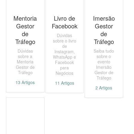
Mentoria
Livro de
Imersão
Gestor
Facebook
Gestor
de
de
Dúvidas
Tráfego
Tráfego
sobre o livro
de
Dúvidas
Saiba tudo
Instagram,
sobre a
sobre o
WhatsApp e
Mentoria
evento
Facebook
Gestor de
Imersão
para
Tráfego
Gestor de
Negócios
Tráfego
13
Artigos
11
Artigos
2
Artigos